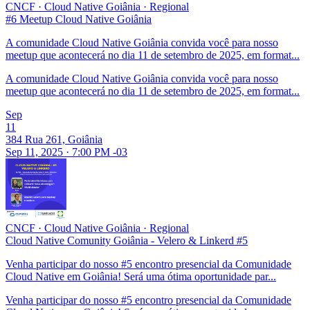
CNCF
·
Cloud Native Goiânia
·
Regional
#6 Meetup Cloud Native Goiânia
A comunidade Cloud Native Goiânia convida você para nosso
meetup que acontecerá no dia 11 de setembro de 2025, em format...
A comunidade Cloud Native Goiânia convida você para nosso
meetup que acontecerá no dia 11 de setembro de 2025, em format...
Sep
11
384 Rua 261, Goiânia
Sep 11, 2025 · 7:00 PM -03
CNCF
·
Cloud Native Goiânia
·
Regional
Cloud Native Comunity Goiânia - Velero & Linkerd #5
Venha participar do nosso #5 encontro presencial da Comunidade
Cloud Native em Goiânia! Será uma ótima oportunidade par...
Venha participar do nosso #5 encontro presencial da Comunidade