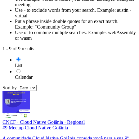
meeting
Use - to exclude words from your search. Example: austin -
virtual
Put a phrase inside double quotes for an exact match.
Example: "Community Group"
Use or to combine multiple searches. Example: webAssembly
or wasm
1 - 9 of 9 results
List
Calendar
Sort by
CNCF
·
Cloud Native Goiânia
·
Regional
#9 Meetup Cloud Native Goiânia
A comunidade Cloud Native Goiânia convida você para a sua 9ª