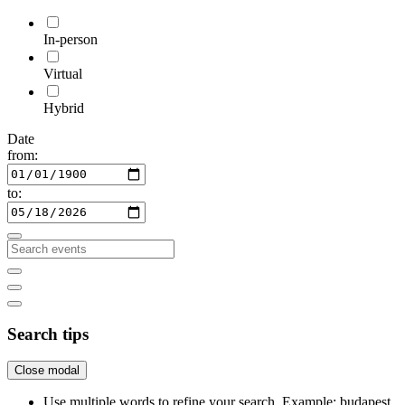
In-person
Virtual
Hybrid
Date
from:
to:
Search tips
Close modal
Use multiple words to refine your search. Example: budapest