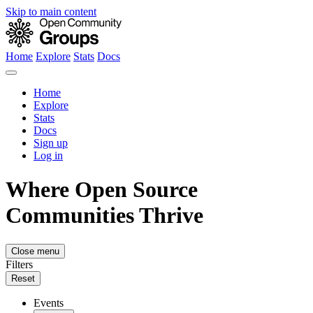
Skip to main content
Home
Explore
Stats
Docs
Home
Explore
Stats
Docs
Sign up
Log in
Where Open Source
Communities Thrive
Close menu
Filters
Reset
Events