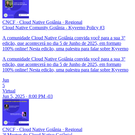
CNCF
·
Cloud Native Goiânia
·
Regional
Cloud Native Comunity Goiânia - Kyverno Policy #3
A comunidade Cloud Native Goiânia convida você para a sua 3°
edição, que acontecerá no dia 5 de Junho de 2025, em formato
100% online! Nesta edição, uma palestra para falar sobre Kyverno
A comunidade Cloud Native Goiânia convida você para a sua 3°
edição, que acontecerá no dia 5 de Junho de 2025, em formato
100% online! Nesta edição, uma palestra para falar sobre Kyverno
Jun
5
Virtual
Jun 5, 2025 · 8:00 PM -03
CNCF
·
Cloud Native Goiânia
·
Regional
2ª Meetup do Cloud Native Goiânia!