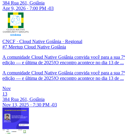
384 Rua 261, Goiânia
Apr 9, 2026 · 7:00 PM -03
CNCF
·
Cloud Native Goiânia
·
Regional
#7 Meetup Cloud Native Goiânia
A comunidade Cloud Native Goiânia convida você para a sua 7ª
edição — e última de 2025!O encontro acontece no dia 13 de ...
A comunidade Cloud Native Goiânia convida você para a sua 7ª
edição — e última de 2025!O encontro acontece no dia 13 de ...
Nov
13
384 Rua 261, Goiânia
Nov 13, 2025 · 7:30 PM -03