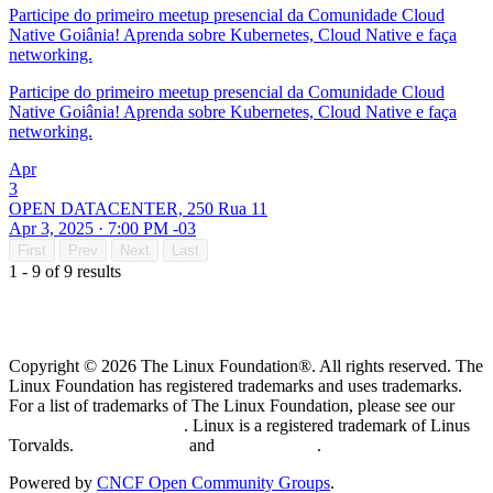
Participe do primeiro meetup presencial da Comunidade Cloud
Native Goiânia! Aprenda sobre Kubernetes, Cloud Native e faça
networking.
Participe do primeiro meetup presencial da Comunidade Cloud
Native Goiânia! Aprenda sobre Kubernetes, Cloud Native e faça
networking.
Apr
3
OPEN DATACENTER, 250 Rua 11
Apr 3, 2025 · 7:00 PM -03
First
Prev
Next
Last
1 - 9 of 9 results
Copyright © 2026 The Linux Foundation®. All rights reserved. The
Linux Foundation has registered trademarks and uses trademarks.
For a list of trademarks of The Linux Foundation, please see our
Trademark Usage page
. Linux is a registered trademark of Linus
Torvalds.
Privacy Policy
and
Terms of Use
.
Powered by
CNCF Open Community Groups
.