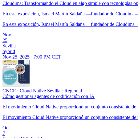
Cloudima: Transformando el Cloud en algo simple con tecnologías o
En esta exposición, Ismael Martín Saldaña —fundador de Cloudima— nos
En esta exposición, Ismael Martín Saldaña —fundador de Cloudima— nos
Nov
25
Sevilla
hybrid
Nov 25, 2025 · 7:00 PM CET
CNCF
·
Cloud Native Sevilla
·
Regional
Cómo gestionar agentes de codificación con IA
El movimiento Cloud Native proporcionó un conjunto consistente de me
El movimiento Cloud Native proporcionó un conjunto consistente de me
Oct
7