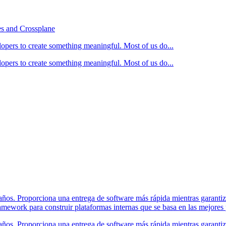
es and Crossplane
opers to create something meaningful. Most of us do...
opers to create something meaningful. Most of us do...
años. Proporciona una entrega de software más rápida mientras garantiza
ework para construir plataformas internas que se basa en las mejores p
años. Proporciona una entrega de software más rápida mientras garantiza