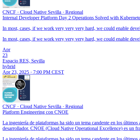
CNCF
·
Cloud Native Sevilla
·
Regional
Internal Developer Platform Day 2 Operations Solved with Kubernet
In most, cases, if we work very very very hard, we could enable devel
In most, cases, if we work very very very hard, we could enable devel
Apr
23
Espacio RES, Sevilla
hybrid
Apr 23, 2025 · 7:00 PM CEST
CNCF
·
Cloud Native Sevilla
·
Regional
Platform Engineering con CNOE
La ingeniería de plataformas ha sido un tema candente en los últimos 
desarrollador. CNOE (Cloud Native Operational Excellence) es un fram
La ingeniería de plataformas ha sido un tema candente en los últimos 