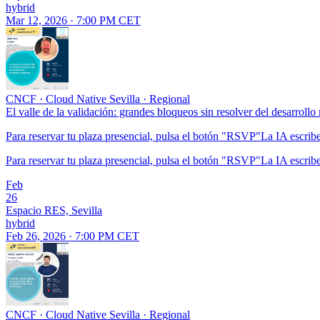
hybrid
Mar 12, 2026 · 7:00 PM CET
CNCF
·
Cloud Native Sevilla
·
Regional
El valle de la validación: grandes bloqueos sin resolver del desarroll
Para reservar tu plaza presencial, pulsa el botón "RSVP"La IA escribe
Para reservar tu plaza presencial, pulsa el botón "RSVP"La IA escribe
Feb
26
Espacio RES, Sevilla
hybrid
Feb 26, 2026 · 7:00 PM CET
CNCF
·
Cloud Native Sevilla
·
Regional