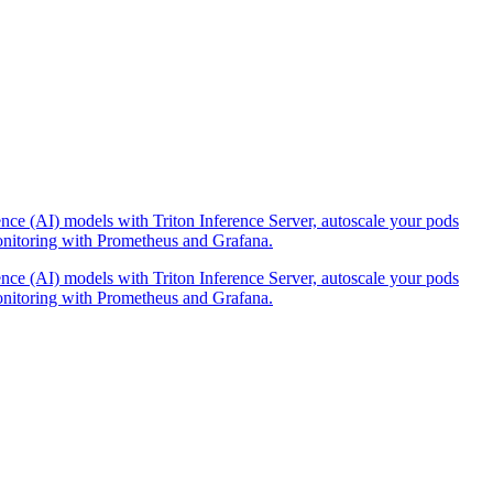
ence (AI) models with Triton Inference Server, autoscale your pods
onitoring with Prometheus and Grafana.
ence (AI) models with Triton Inference Server, autoscale your pods
onitoring with Prometheus and Grafana.