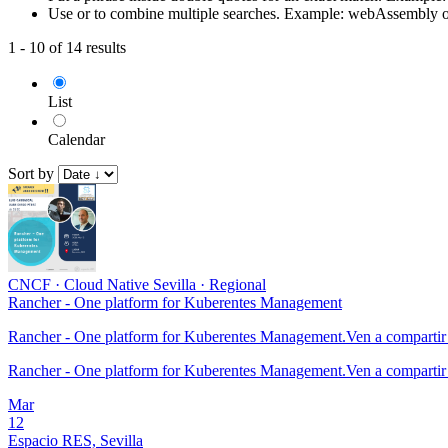
Use or to combine multiple searches. Example: webAssembly 
1 - 10 of 14 results
List
Calendar
Sort by
CNCF
·
Cloud Native Sevilla
·
Regional
Rancher - One platform for Kuberentes Management
Rancher - One platform for Kuberentes Management.Ven a compartir 
Rancher - One platform for Kuberentes Management.Ven a compartir 
Mar
12
Espacio RES, Sevilla