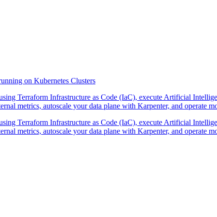
running on Kubernetes Clusters
ng Terraform Infrastructure as Code (IaC), execute Artificial Intellig
rnal metrics, autoscale your data plane with Karpenter, and operate m
ng Terraform Infrastructure as Code (IaC), execute Artificial Intellig
rnal metrics, autoscale your data plane with Karpenter, and operate m