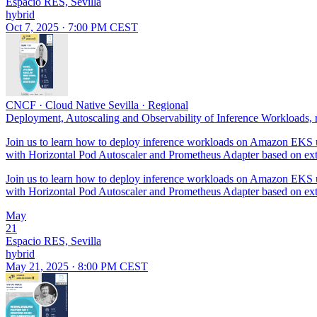
Espacio RES, Sevilla
hybrid
Oct 7, 2025 · 7:00 PM CEST
CNCF
·
Cloud Native Sevilla
·
Regional
Deployment, Autoscaling and Observability of Inference Workloads, 
Join us to learn how to deploy inference workloads on Amazon EKS usi
with Horizontal Pod Autoscaler and Prometheus Adapter based on exte
Join us to learn how to deploy inference workloads on Amazon EKS usi
with Horizontal Pod Autoscaler and Prometheus Adapter based on exte
May
21
Espacio RES, Sevilla
hybrid
May 21, 2025 · 8:00 PM CEST