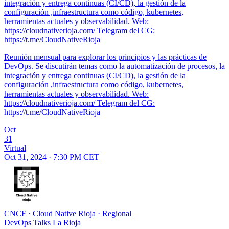
integración y entrega continuas (CI/CD), la gestión de la
configuración ,infraestructura como código, kubernetes,
herramientas actuales y observabilidad. Web:
https://cloudnativerioja.com/ Telegram del CG:
https://t.me/CloudNativeRioja
Reunión mensual para explorar los principios y las prácticas de
DevOps. Se discutirán temas como la automatización de procesos, la
integración y entrega continuas (CI/CD), la gestión de la
configuración ,infraestructura como código, kubernetes,
herramientas actuales y observabilidad. Web:
https://cloudnativerioja.com/ Telegram del CG:
https://t.me/CloudNativeRioja
Oct
31
Virtual
Oct 31, 2024 · 7:30 PM CET
CNCF
·
Cloud Native Rioja
·
Regional
DevOps Talks La Rioja