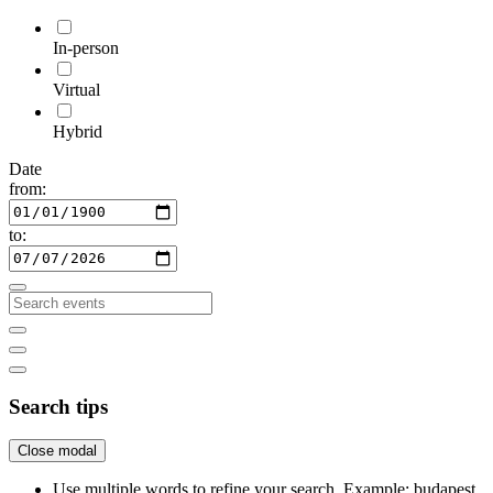
In-person
Virtual
Hybrid
Date
from:
to:
Search tips
Close modal
Use multiple words to refine your search. Example: budapest