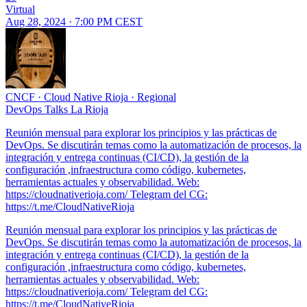
Virtual
Aug 28, 2024 · 7:00 PM CEST
CNCF
·
Cloud Native Rioja
·
Regional
DevOps Talks La Rioja
Reunión mensual para explorar los principios y las prácticas de
DevOps. Se discutirán temas como la automatización de procesos, la
integración y entrega continuas (CI/CD), la gestión de la
configuración ,infraestructura como código, kubernetes,
herramientas actuales y observabilidad. Web:
https://cloudnativerioja.com/ Telegram del CG:
https://t.me/CloudNativeRioja
Reunión mensual para explorar los principios y las prácticas de
DevOps. Se discutirán temas como la automatización de procesos, la
integración y entrega continuas (CI/CD), la gestión de la
configuración ,infraestructura como código, kubernetes,
herramientas actuales y observabilidad. Web:
https://cloudnativerioja.com/ Telegram del CG:
https://t.me/CloudNativeRioja