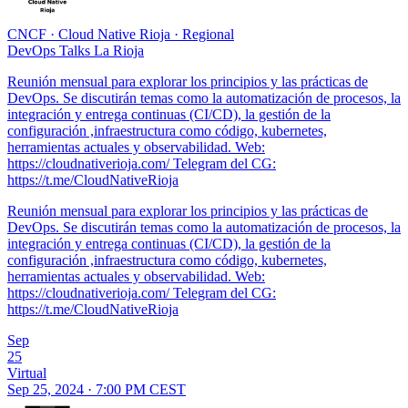
CNCF
·
Cloud Native Rioja
·
Regional
DevOps Talks La Rioja
Reunión mensual para explorar los principios y las prácticas de
DevOps. Se discutirán temas como la automatización de procesos, la
integración y entrega continuas (CI/CD), la gestión de la
configuración ,infraestructura como código, kubernetes,
herramientas actuales y observabilidad. Web:
https://cloudnativerioja.com/ Telegram del CG:
https://t.me/CloudNativeRioja
Reunión mensual para explorar los principios y las prácticas de
DevOps. Se discutirán temas como la automatización de procesos, la
integración y entrega continuas (CI/CD), la gestión de la
configuración ,infraestructura como código, kubernetes,
herramientas actuales y observabilidad. Web:
https://cloudnativerioja.com/ Telegram del CG:
https://t.me/CloudNativeRioja
Sep
25
Virtual
Sep 25, 2024 · 7:00 PM CEST