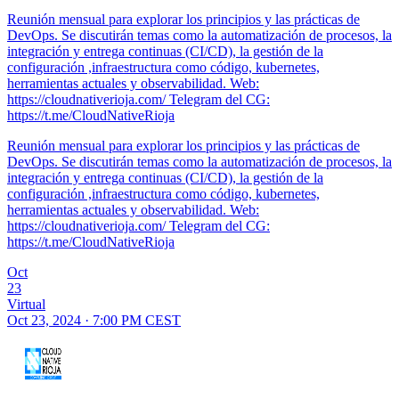
Reunión mensual para explorar los principios y las prácticas de
DevOps. Se discutirán temas como la automatización de procesos, la
integración y entrega continuas (CI/CD), la gestión de la
configuración ,infraestructura como código, kubernetes,
herramientas actuales y observabilidad. Web:
https://cloudnativerioja.com/ Telegram del CG:
https://t.me/CloudNativeRioja
Reunión mensual para explorar los principios y las prácticas de
DevOps. Se discutirán temas como la automatización de procesos, la
integración y entrega continuas (CI/CD), la gestión de la
configuración ,infraestructura como código, kubernetes,
herramientas actuales y observabilidad. Web:
https://cloudnativerioja.com/ Telegram del CG:
https://t.me/CloudNativeRioja
Oct
23
Virtual
Oct 23, 2024 · 7:00 PM CEST