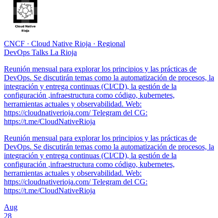
CNCF
·
Cloud Native Rioja
·
Regional
DevOps Talks La Rioja
Reunión mensual para explorar los principios y las prácticas de
DevOps. Se discutirán temas como la automatización de procesos, la
integración y entrega continuas (CI/CD), la gestión de la
configuración ,infraestructura como código, kubernetes,
herramientas actuales y observabilidad. Web:
https://cloudnativerioja.com/ Telegram del CG:
https://t.me/CloudNativeRioja
Reunión mensual para explorar los principios y las prácticas de
DevOps. Se discutirán temas como la automatización de procesos, la
integración y entrega continuas (CI/CD), la gestión de la
configuración ,infraestructura como código, kubernetes,
herramientas actuales y observabilidad. Web:
https://cloudnativerioja.com/ Telegram del CG:
https://t.me/CloudNativeRioja
Aug
28