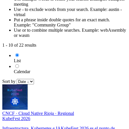
meeting
Use - to exclude words from your search. Example: austin -
virtual
Put a phrase inside double quotes for an exact match.
Example: "Community Group"
Use or to combine multiple searches. Example: webAssembly
or wasm
1 - 10 of 22 results
List
Calendar
Sort by
CNCF
·
Cloud Native Rioja
·
Regional
KubeFest 2026
Infraestructura, Kubernetes e IAKubeFest 2026 es el punto de