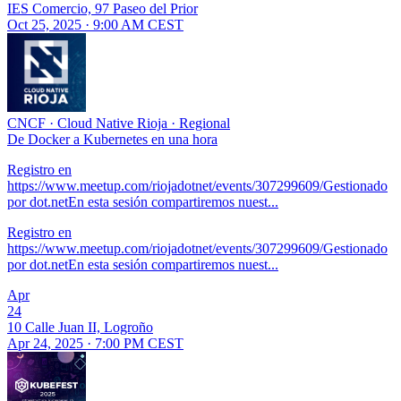
IES Comercio, 97 Paseo del Prior
Oct 25, 2025 · 9:00 AM CEST
CNCF
·
Cloud Native Rioja
·
Regional
De Docker a Kubernetes en una hora
Registro en
https://www.meetup.com/riojadotnet/events/307299609/Gestionado
por dot.netEn esta sesión compartiremos nuest...
Registro en
https://www.meetup.com/riojadotnet/events/307299609/Gestionado
por dot.netEn esta sesión compartiremos nuest...
Apr
24
10 Calle Juan II, Logroño
Apr 24, 2025 · 7:00 PM CEST