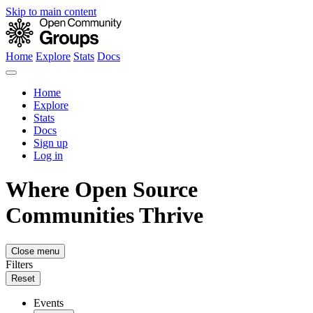
Skip to main content
Home
Explore
Stats
Docs
Home
Explore
Stats
Docs
Sign up
Log in
Where Open Source
Communities Thrive
Close menu
Filters
Reset
Events