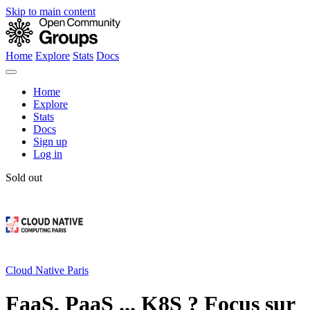
Skip to main content
Home
Explore
Stats
Docs
Home
Explore
Stats
Docs
Sign up
Log in
Sold out
Cloud Native Paris
FaaS, PaaS ... K8S ? Focus sur