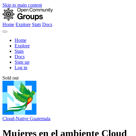
Skip to main content
Home
Explore
Stats
Docs
Home
Explore
Stats
Docs
Sign up
Log in
Sold out
Cloud-Native Guatemala
Mujeres en el ambiente Cloud