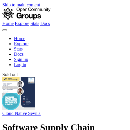
Skip to main content
Home
Explore
Stats
Docs
Home
Explore
Stats
Docs
Sign up
Log in
Sold out
Cloud Native Sevilla
Software Supply Chain