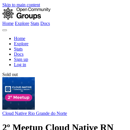
Skip to main content
Home
Explore
Stats
Docs
Home
Explore
Stats
Docs
Sign up
Log in
Sold out
Cloud Native Rio Grande do Norte
2º Meetup Cloud Native RN