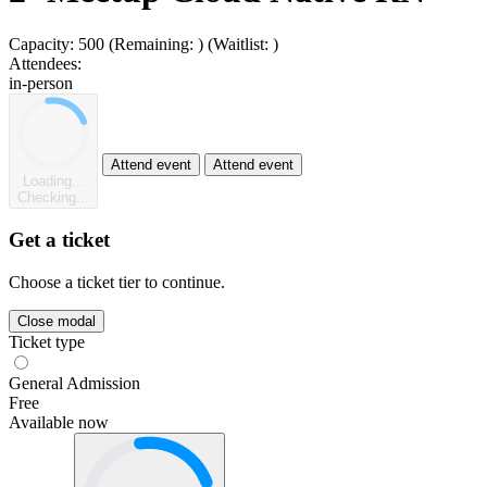
Capacity:
500
(Remaining:
)
(Waitlist:
)
Attendees:
in-person
Attend event
Attend event
Loading...
Checking...
Get a ticket
Choose a ticket tier to continue.
Close modal
Ticket type
General Admission
Free
Available now