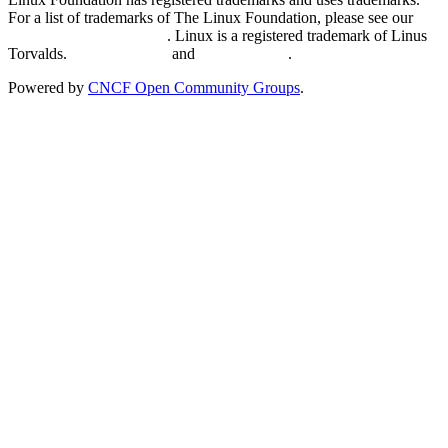
For a list of trademarks of The Linux Foundation, please see our
Trademark Usage page
. Linux is a registered trademark of Linus
Torvalds.
Privacy Policy
and
Terms of Use
.
Powered by
CNCF Open Community Groups
.