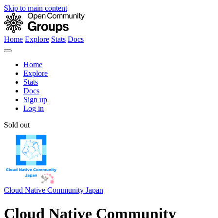
Skip to main content
Home
Explore
Stats
Docs
Home
Explore
Stats
Docs
Sign up
Log in
Sold out
Cloud Native Community Japan
Cloud Native Community