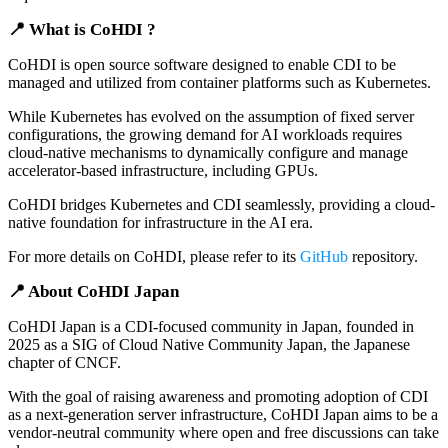
📍 What is CoHDI ?
CoHDI is open source software designed to enable CDI to be
managed and utilized from container platforms such as Kubernetes.
While Kubernetes has evolved on the assumption of fixed server
configurations, the growing demand for AI workloads requires
cloud-native mechanisms to dynamically configure and manage
accelerator-based infrastructure, including GPUs.
CoHDI bridges Kubernetes and CDI seamlessly, providing a cloud-
native foundation for infrastructure in the AI era.
For more details on CoHDI, please refer to its
GitHub
repository.
📍 About CoHDI Japan
CoHDI Japan is a CDI-focused community in Japan, founded in
2025 as a SIG of Cloud Native Community Japan, the Japanese
chapter of CNCF.
With the goal of raising awareness and promoting adoption of CDI
as a next-generation server infrastructure, CoHDI Japan aims to be a
vendor-neutral community where open and free discussions can take