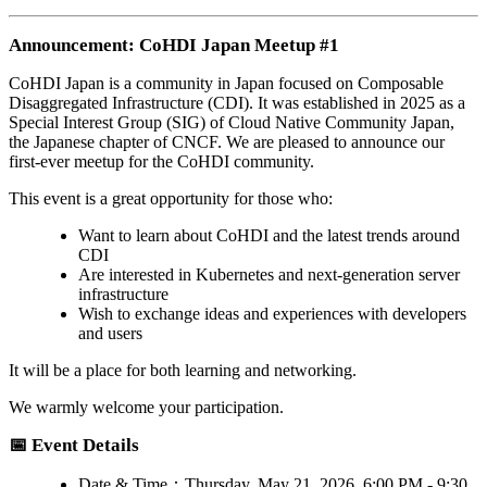
Announcement: CoHDI Japan Meetup #1
CoHDI Japan is a community in Japan focused on Composable
Disaggregated Infrastructure (CDI). It was established in 2025 as a
Special Interest Group (SIG) of Cloud Native Community Japan,
the Japanese chapter of CNCF. We are pleased to announce our
first-ever meetup for the CoHDI community.
This event is a great opportunity for those who:
Want to learn about CoHDI and the latest trends around
CDI
Are interested in Kubernetes and next-generation server
infrastructure
Wish to exchange ideas and experiences with developers
and users
It will be a place for both learning and networking.
We warmly welcome your participation.
📅 Event Details
Date & Time：Thursday, May 21, 2026, 6:00 PM - 9:30