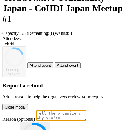
Japan - CoHDI Japan Meetup
#1
Capacity:
58
(Remaining:
)
(Waitlist:
)
Attendees:
hybrid
Attend event
Attend event
Loading...
Checking...
Request a refund
Add a reason to help the organizers review your request.
Close modal
Reason (optional)