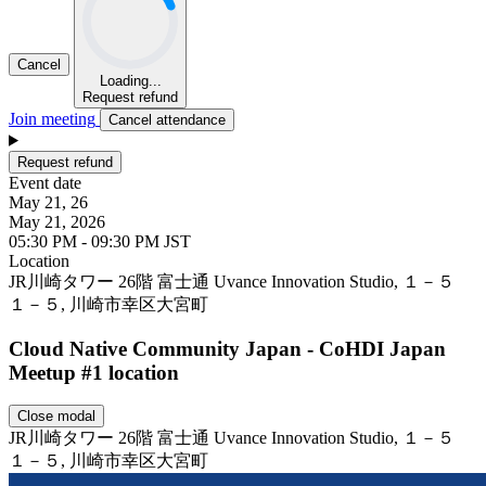
Cancel
Loading...
Request refund
Join meeting
Cancel attendance
Request refund
Event date
May 21, 26
May 21, 2026
05:30 PM - 09:30 PM JST
Location
Leaflet
JR川崎タワー 26階 富士通 Uvance Innovation Studio, １－５
１－５, 川崎市幸区大宮町
Cloud Native Community Japan - CoHDI Japan
Meetup #1 location
Close modal
JR川崎タワー 26階 富士通 Uvance Innovation Studio, １－５
１－５, 川崎市幸区大宮町