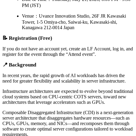
PM (JST)
Venue：Uvance Innovation Studio, 26F JR Kawasaki
Tower, 1-5 Omiya-cho, Saiwai-ku, Kawasaki-shi,
Kanagawa 212-0014 Japan
📝 Registration (Free)
If you do not have an account yet, create an LF Account, log in, and
register for the event through the “Attend event”.
📍 Background
In recent years, the rapid growth of AI workloads has driven the
need for greater flexibility and scalability in server infrastructure.
Infrastructure architectures are expected to evolve beyond traditional
cloud systems based on CPU-centric COTS servers, toward new
architectures that leverage accelerators such as GPUs.
Composable Disaggregated Infrastructure (CDI) is a next-generation
server architecture that disaggregates hardware resources—such as
CPUs, GPUs, memory, and NICs—and recomposes them through
software to create optimal server configurations tailored to workload
requirements.