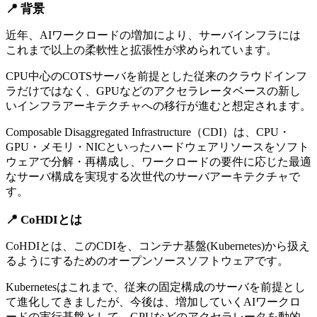
📍 背景
近年、AIワークロードの増加により、サーバインフラには
これまで以上の柔軟性と拡張性が求められています。
CPU中心のCOTSサーバを前提とした従来のクラウドインフ
ラだけではなく、GPUなどのアクセラレータベースの新し
いインフラアーキテクチャへの移行が進むと想定されます。
Composable Disaggregated Infrastructure（CDI）は、CPU・
GPU・メモリ・NICといったハードウェアリソースをソフト
ウェアで分解・再構成し、ワークロードの要件に応じた最適
なサーバ構成を実現する次世代のサーバアーキテクチャで
す。
📍 CoHDIとは
CoHDIとは、このCDIを、コンテナ基盤(Kubernetes)から扱え
るようにするためのオープンソースソフトウェアです。
Kubernetesはこれまで、従来の固定構成のサーバを前提とし
て進化してきましたが、今後は、増加していくAIワークロ
ードの実行基盤として、GPUなどのアクセラレータを動的