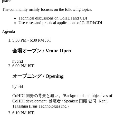
place.
The community mainly focuses on the following topics:
Technical discussions on CoHDI and CDI
Use cases and practical applications of CoHDI/CDI
Agenda
5:30 PM - 6:30 PM JST
会場オープン / Venue Open
hybrid
6:00 PM JST
オープニング / Opening
hybrid
CoHDI 開発の背景と狙い。/Background and objectives of
CoHDI development. 登壇者 / Speaker: 田頭 健司, Kenji
Tagashira (Fsas Technologies Inc.)
6:10 PM JST