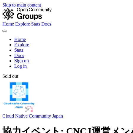
Skip to main content
Home
Explore
Stats
Docs
Home
Explore
Stats
Docs
Sign up
Log in
Sold out
Cloud Native Community Japan
協力イベント: CNCJ運営