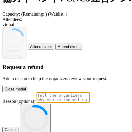
Capacity:
(Remaining:
)
(Waitlist:
)
Attendees:
virtual
Attend event
Attend event
Loading...
Checking...
Request a refund
Add a reason to help the organizers review your request.
Close modal
Reason (optional)
Cancel