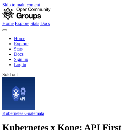
Skip to main content
Home
Explore
Stats
Docs
Home
Explore
Stats
Docs
Sign up
Log in
Sold out
Kubernetes Guatemala
Kubernetes x Kong: API First