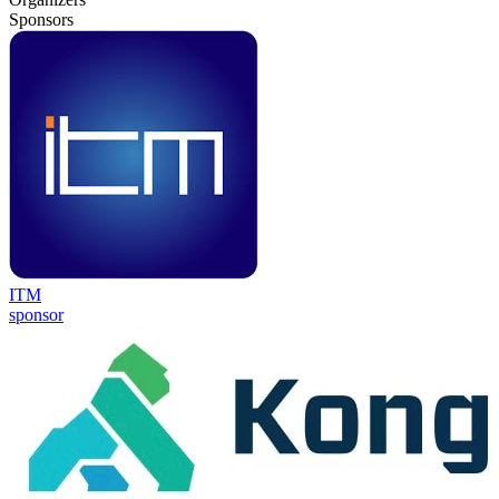
Sponsors
ITM
sponsor