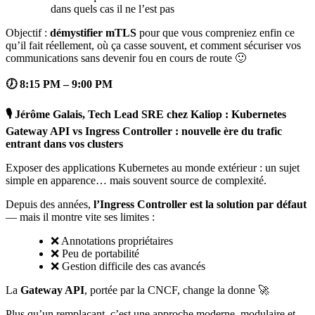
dans quels cas il ne l’est pas
Objectif :
démystifier mTLS
pour que vous compreniez enfin ce
qu’il fait réellement, où ça casse souvent, et comment sécuriser vos
communications sans devenir fou en cours de route 🙂
🕖 8:15 PM – 9:00 PM
🎙️ Jérôme Galais, Tech Lead SRE chez Kaliop : Kubernetes
Gateway API vs Ingress Controller : nouvelle ère du trafic
entrant dans vos clusters
Exposer des applications Kubernetes au monde extérieur : un sujet
simple en apparence… mais souvent source de complexité.
Depuis des années,
l’Ingress Controller est la solution par défaut
— mais il montre vite ses limites :
❌ Annotations propriétaires
❌ Peu de portabilité
❌ Gestion difficile des cas avancés
La
Gateway API
, portée par la CNCF, change la donne 🚀
Plus qu’un remplaçant, c’est une approche moderne, modulaire et