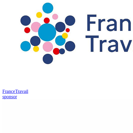
FranceTravail
sponsor