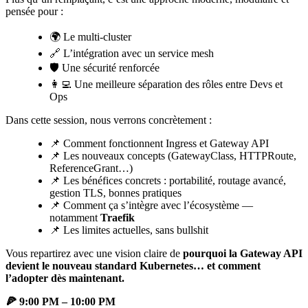
pensée pour :
🌍 Le multi-cluster
🔗 L’intégration avec un service mesh
🛡️ Une sécurité renforcée
👩‍💻 Une meilleure séparation des rôles entre Devs et
Ops
Dans cette session, nous verrons concrètement :
📌 Comment fonctionnent Ingress et Gateway API
📌 Les nouveaux concepts (GatewayClass, HTTPRoute,
ReferenceGrant…)
📌 Les bénéfices concrets : portabilité, routage avancé,
gestion TLS, bonnes pratiques
📌 Comment ça s’intègre avec l’écosystème —
notamment
Traefik
📌 Les limites actuelles, sans bullshit
Vous repartirez avec une vision claire de
pourquoi la Gateway API
devient le nouveau standard Kubernetes… et comment
l’adopter dès maintenant.
🍕 9:00 PM – 10:00 PM