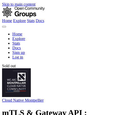
Skip to main content
Home
Explore
Stats
Docs
Home
Explore
Stats
Docs
Sign up
Log in
Sold out
Cloud Native Montpellier
mTLS & Gateway API :