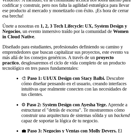
codificar y construir, pero nos falta la agilidad estratégica para llevar
ese producto al mercado y monetizarlo con éxito. ¡Es hora de cerrar
esa brecha!
Únete a nosotras en
1, 2, 3 Tech Lifecycle: UX, System Design y
Negocios
, un evento inmersivo traído por la comunidad de
Women
in Cloud Native
.
Diseñado para estudiantes, profesionales definiendo su camino y
emprendedores que buscan capitalizar sus proyectos, este evento va
más allá de los consejos genéricos. A través de un
proyecto
practico
, desglosaremos el ciclo de vida completo de un producto
tecnológico en tres pasos fundamentales:
🎨
Paso 1: UI/UX Design con Stacy Balbi.
Descubre
cómo diseñar pensando en el usuario, creando interfaces
intuitivas que realmente conecten con las necesidades de
tus clientes.
⚙️
Paso 2: System Design con Ayesha Yege.
Aprende a
estructurar el "detrás de escena". Te mostraremos cómo
construir una arquitectura de sistemas sólida y un
backend
capaz de soportar la lógica de tu negocio.
💼
Paso 3: Negocios y Ventas con Molly Devers.
El