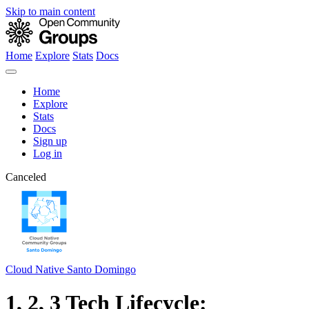
Skip to main content
Home
Explore
Stats
Docs
Home
Explore
Stats
Docs
Sign up
Log in
Canceled
Cloud Native Santo Domingo
1, 2, 3 Tech Lifecycle: