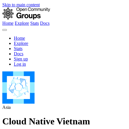
Skip to main content
Home
Explore
Stats
Docs
Home
Explore
Stats
Docs
Sign up
Log in
Asia
Cloud Native Vietnam