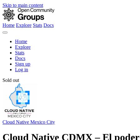
Skip to main content
Home
Explore
Stats
Docs
Home
Explore
Stats
Docs
Sign up
Log in
Sold out
Cloud Native Mexico City
Cloud Native CDMX – El poder 