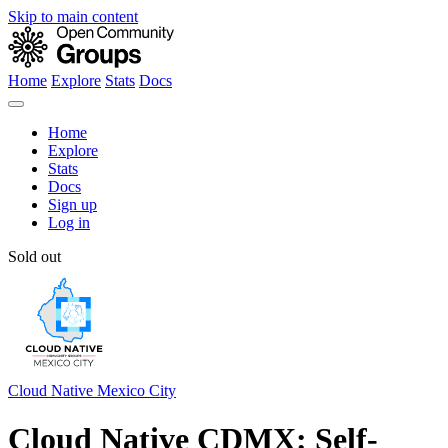
Skip to main content
Home
Explore
Stats
Docs
Home
Explore
Stats
Docs
Sign up
Log in
Sold out
Cloud Native Mexico City
Cloud Native CDMX: Self-