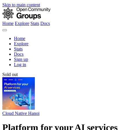
Skip to main content
Home
Explore
Stats
Docs
Home
Explore
Stats
Docs
Sign up
Log in
Sold out
Cloud Native Hanoi
Platform for your AI services