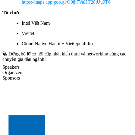
https://maps.app.goo.gl/Q9jh7VaHT28tUu9T6
Tổ chức
Intel Việt Nam
Viettel
Cloud Native Hanoi + VietOpenInfra
🚀 Đừng bỏ lỡ cơ hội cập nhật kiến thức và networking cùng các
chuyên gia đầu ngành!
Speakers
Organizers
Sponsors