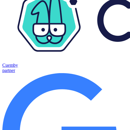
Cuemby
partner