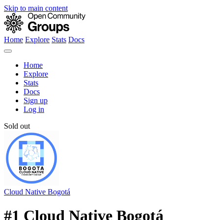
Skip to main content
Home
Explore
Stats
Docs
Home
Explore
Stats
Docs
Sign up
Log in
Sold out
Cloud Native Bogotá
#1 Cloud Native Bogotá