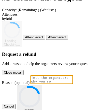
Capacity:
(Remaining:
)
(Waitlist:
)
Attendees:
hybrid
Attend event
Attend event
Loading...
Checking...
Request a refund
Add a reason to help the organizers review your request.
Close modal
Reason (optional)
Cancel