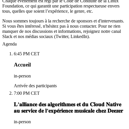
Chaque événement est régi par le Code de Conduite de la Linux
Foundation, ce qui garantit une participation respectueuse envers
tous, quelles que soient l’expérience, le genre, etc.
Nous sommes toujours à la recherche de sponsors et d'intervenants.
Si vous êtes intéressé, n'hésitez pas à nous contacter. Pour ne rien
manquer de nos discussions et informations, rejoignez notre canal
Slack et nos médias sociaux (Twitter, LinkedIn).
Agenda
6:45 PM CET
Accueil
in-person
Arrivée des participants
7:00 PM CET
𝐋’𝐚𝐥𝐥𝐢𝐚𝐧𝐜𝐞 𝐝𝐞𝐬 𝐚𝐥𝐠𝐨𝐫𝐢𝐭𝐡𝐦𝐞𝐬 𝐞𝐭 𝐝𝐮 𝐂𝐥𝐨𝐮𝐝 𝐍𝐚𝐭𝐢𝐯𝐞
𝐚𝐮 𝐬𝐞𝐫𝐯𝐢𝐜𝐞 𝐝𝐞 𝐥’𝐞𝐱𝐩𝐞́𝐫𝐢𝐞𝐧𝐜𝐞 𝐦𝐮𝐬𝐢𝐜𝐚𝐥𝐞 𝐜𝐡𝐞𝐳 𝐃𝐞𝐞𝐳𝐞𝐫
in-person