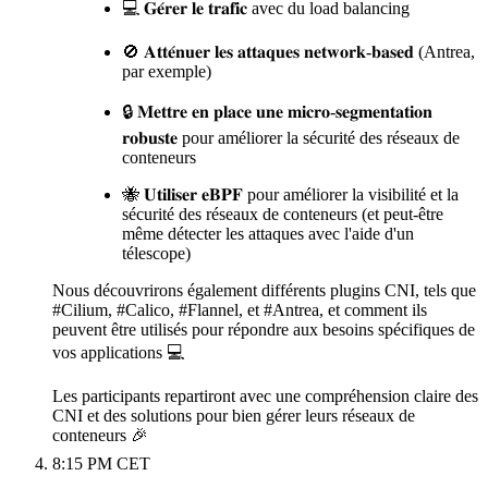
💻 𝐆𝐞́𝐫𝐞𝐫 𝐥𝐞 𝐭𝐫𝐚𝐟𝐢𝐜 avec du load balancing
🚫 𝐀𝐭𝐭𝐞́𝐧𝐮𝐞𝐫 𝐥𝐞𝐬 𝐚𝐭𝐭𝐚𝐪𝐮𝐞𝐬 𝐧𝐞𝐭𝐰𝐨𝐫𝐤-𝐛𝐚𝐬𝐞𝐝 (Antrea,
par exemple)
🔒 𝐌𝐞𝐭𝐭𝐫𝐞 𝐞𝐧 𝐩𝐥𝐚𝐜𝐞 𝐮𝐧𝐞 𝐦𝐢𝐜𝐫𝐨-𝐬𝐞𝐠𝐦𝐞𝐧𝐭𝐚𝐭𝐢𝐨𝐧
𝐫𝐨𝐛𝐮𝐬𝐭𝐞 pour améliorer la sécurité des réseaux de
conteneurs
🐝 𝐔𝐭𝐢𝐥𝐢𝐬𝐞𝐫 𝐞𝐁𝐏𝐅 pour améliorer la visibilité et la
sécurité des réseaux de conteneurs (et peut-être
même détecter les attaques avec l'aide d'un
télescope)
Nous découvrirons également différents plugins CNI, tels que
#Cilium, #Calico, #Flannel, et #Antrea, et comment ils
peuvent être utilisés pour répondre aux besoins spécifiques de
vos applications 💻
Les participants repartiront avec une compréhension claire des
CNI et des solutions pour bien gérer leurs réseaux de
conteneurs 🎉
8:15 PM CET