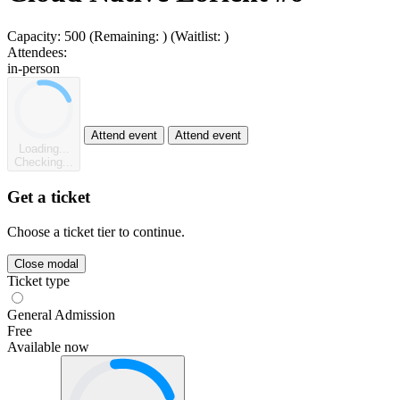
Capacity:
500
(Remaining:
)
(Waitlist:
)
Attendees:
in-person
Attend event
Attend event
Loading...
Checking...
Get a ticket
Choose a ticket tier to continue.
Close modal
Ticket type
General Admission
Free
Available now