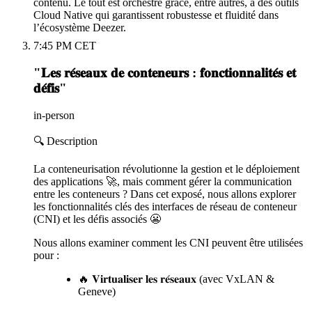
contenu. Le tout est orchestré grâce, entre autres, à des outils
Cloud Native qui garantissent robustesse et fluidité dans
l’écosystème Deezer.
7:45 PM CET
"𝐋𝐞𝐬 𝐫𝐞́𝐬𝐞𝐚𝐮𝐱 𝐝𝐞 𝐜𝐨𝐧𝐭𝐞𝐧𝐞𝐮𝐫𝐬 : 𝐟𝐨𝐧𝐜𝐭𝐢𝐨𝐧𝐧𝐚𝐥𝐢𝐭𝐞́𝐬 𝐞𝐭
𝐝𝐞́𝐟𝐢𝐬"
in-person
🔍 Description
La conteneurisation révolutionne la gestion et le déploiement
des applications 🚀, mais comment gérer la communication
entre les conteneurs ? Dans cet exposé, nous allons explorer
les fonctionnalités clés des interfaces de réseau de conteneur
(CNI) et les défis associés 😬
Nous allons examiner comment les CNI peuvent être utilisées
pour :
🔥 𝐕𝐢𝐫𝐭𝐮𝐚𝐥𝐢𝐬𝐞𝐫 𝐥𝐞𝐬 𝐫𝐞́𝐬𝐞𝐚𝐮𝐱 (avec VxLAN &
Geneve)