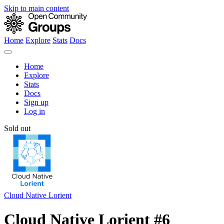
Skip to main content
Home
Explore
Stats
Docs
Home
Explore
Stats
Docs
Sign up
Log in
Sold out
Cloud Native Lorient
Cloud Native Lorient #6