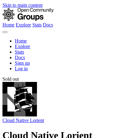
Skip to main content
Home
Explore
Stats
Docs
Home
Explore
Stats
Docs
Sign up
Log in
Sold out
Cloud Native Lorient
Cloud Native Lorient