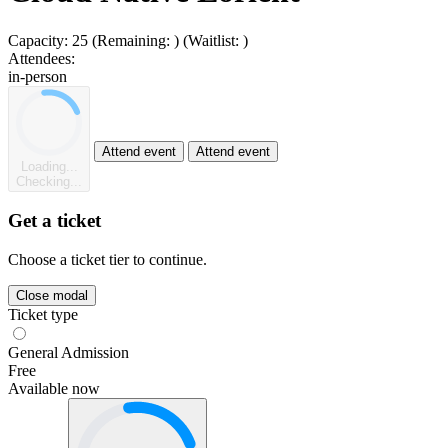
Capacity:
25
(Remaining:
)
(Waitlist:
)
Attendees:
in-person
Attend event
Attend event
Loading...
Checking...
Get a ticket
Choose a ticket tier to continue.
Close modal
Ticket type
General Admission
Free
Available now