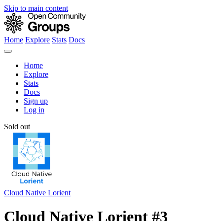
Skip to main content
Home
Explore
Stats
Docs
Home
Explore
Stats
Docs
Sign up
Log in
Sold out
Cloud Native Lorient
Cloud Native Lorient #3