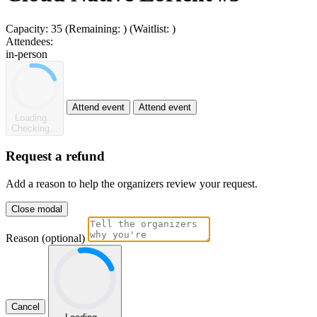
Capacity:
35
(Remaining:
)
(Waitlist:
)
Attendees:
in-person
Attend event
Attend event
Loading...
Checking...
Request a refund
Add a reason to help the organizers review your request.
Close modal
Reason (optional)
Cancel