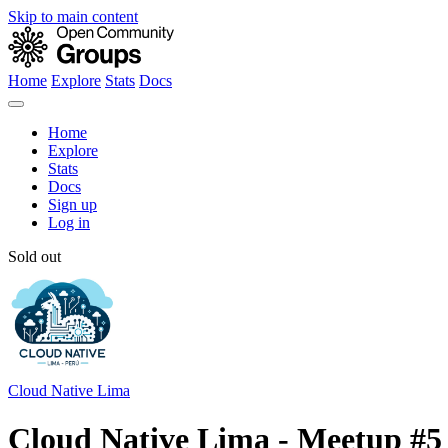
Skip to main content
Home
Explore
Stats
Docs
Home
Explore
Stats
Docs
Sign up
Log in
Sold out
Cloud Native Lima
Cloud Native Lima - Meetup #