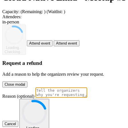
Capacity:
(Remaining:
)
(Waitlist:
)
Attendees:
in-person
Attend event
Attend event
Loading...
Checking...
Request a refund
Add a reason to help the organizers review your request.
Close modal
Reason (optional)
Cancel