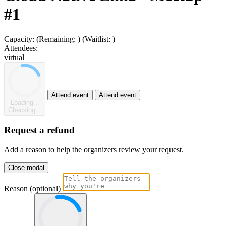
#1
Capacity:
(Remaining:
)
(Waitlist:
)
Attendees:
virtual
Attend event
Attend event
Loading...
Checking...
Request a refund
Add a reason to help the organizers review your request.
Close modal
Reason (optional)