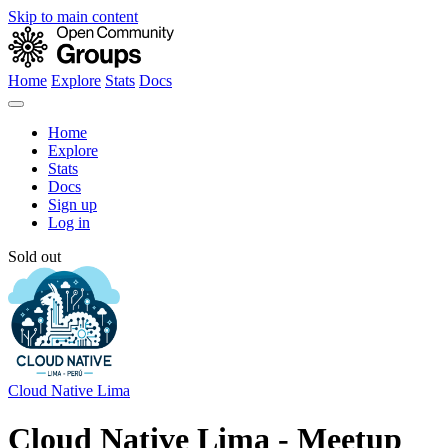
Skip to main content
Home
Explore
Stats
Docs
Home
Explore
Stats
Docs
Sign up
Log in
Sold out
Cloud Native Lima
Cloud Native Lima - Meetup