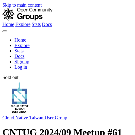
Skip to main content
Home
Explore
Stats
Docs
Home
Explore
Stats
Docs
Sign up
Log in
Sold out
Cloud Native Taiwan User Group
CNTUG 2024/09 Meetup #61