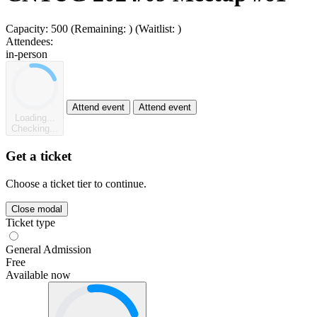
Capacity:
500
(Remaining:
)
(Waitlist:
)
Attendees:
in-person
Attend event
Attend event
Loading...
Checking...
Get a ticket
Choose a ticket tier to continue.
Close modal
Ticket type
General Admission
Free
Available now