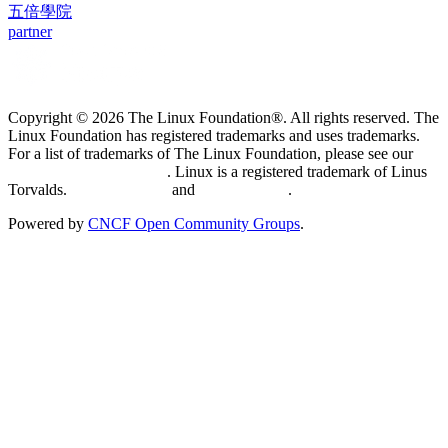
五倍學院
partner
Copyright © 2026 The Linux Foundation®. All rights reserved. The
Linux Foundation has registered trademarks and uses trademarks.
For a list of trademarks of The Linux Foundation, please see our
Trademark Usage page
. Linux is a registered trademark of Linus
Torvalds.
Privacy Policy
and
Terms of Use
.
Powered by
CNCF Open Community Groups
.