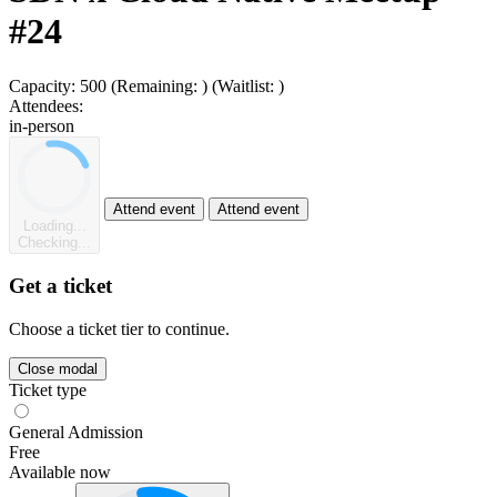
#24
Capacity:
500
(Remaining:
)
(Waitlist:
)
Attendees:
in-person
Attend event
Attend event
Loading...
Checking...
Get a ticket
Choose a ticket tier to continue.
Close modal
Ticket type
General Admission
Free
Available now