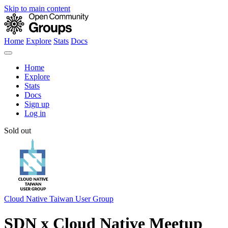
Skip to main content
Home
Explore
Stats
Docs
Home
Explore
Stats
Docs
Sign up
Log in
Sold out
Cloud Native Taiwan User Group
SDN x Cloud Native Meetup