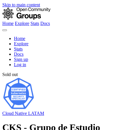
Skip to main content
Home
Explore
Stats
Docs
Home
Explore
Stats
Docs
Sign up
Log in
Sold out
Cloud Native LATAM
CKS - Grupo de Estudio