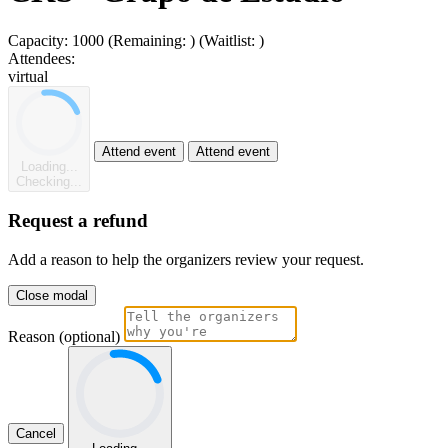
Capacity:
1000
(Remaining:
)
(Waitlist:
)
Attendees:
virtual
Attend event
Attend event
Loading...
Checking...
Request a refund
Add a reason to help the organizers review your request.
Close modal
Reason (optional)
Cancel