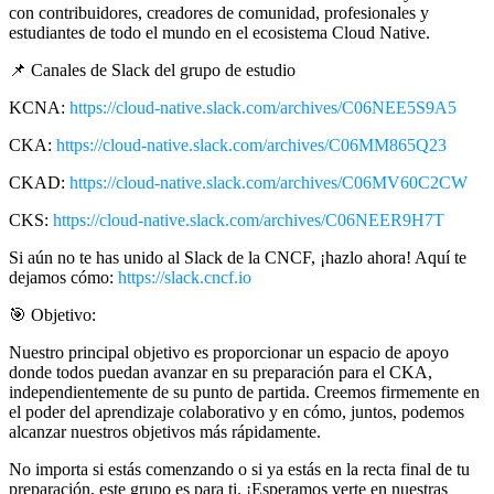
con contribuidores, creadores de comunidad, profesionales y
estudiantes de todo el mundo en el ecosistema Cloud Native.
📌 Canales de Slack del grupo de estudio
KCNA:
https://cloud-native.slack.com/archives/C06NEE5S9A5
CKA:
https://cloud-native.slack.com/archives/C06MM865Q23
CKAD:
https://cloud-native.slack.com/archives/C06MV60C2CW
CKS:
https://cloud-native.slack.com/archives/C06NEER9H7T
Si aún no te has unido al Slack de la CNCF, ¡hazlo ahora! Aquí te
dejamos cómo:
https://slack.cncf.io
🎯 Objetivo:
Nuestro principal objetivo es proporcionar un espacio de apoyo
donde todos puedan avanzar en su preparación para el CKA,
independientemente de su punto de partida. Creemos firmemente en
el poder del aprendizaje colaborativo y en cómo, juntos, podemos
alcanzar nuestros objetivos más rápidamente.
No importa si estás comenzando o si ya estás en la recta final de tu
preparación, este grupo es para ti. ¡Esperamos verte en nuestras