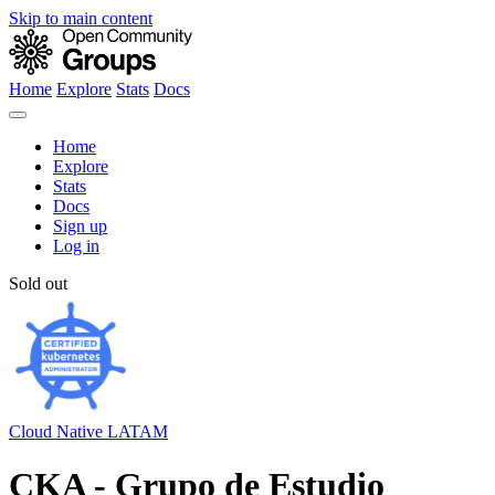
Skip to main content
Home
Explore
Stats
Docs
Home
Explore
Stats
Docs
Sign up
Log in
Sold out
Cloud Native LATAM
CKA - Grupo de Estudio