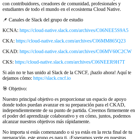
con contribuidores, creadores de comunidad, profesionales y
estudiantes de todo el mundo en el ecosistema Cloud Native.
📌 Canales de Slack del grupo de estudio
KCNA:
https://cloud-native.slack.com/archives/C06NEE5S9A5
CKA:
https://cloud-native.slack.com/archives/C06MM865Q23
CKAD:
https://cloud-native.slack.com/archives/C06MV60C2CW
CKS:
https://cloud-native.slack.com/archives/C06NEER9H7T
Si aún no te has unido al Slack de la CNCF, ¡hazlo ahora! Aquí te
dejamos cómo:
https://slack.cncf.io
🎯 Objetivo:
Nuestro principal objetivo es proporcionar un espacio de apoyo
donde todos puedan avanzar en su preparación para el CKAD,
independientemente de su punto de partida. Creemos firmemente en
el poder del aprendizaje colaborativo y en cómo, juntos, podemos
alcanzar nuestros objetivos más rápidamente.
No importa si estás comenzando o si ya estás en la recta final de tu
preparación, este grupo es para ti. ¡Esperamos verte en nuestras