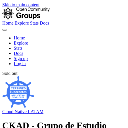
Skip to main content
Home
Explore
Stats
Docs
Home
Explore
Stats
Docs
Sign up
Log in
Sold out
Cloud Native LATAM
CKAD - Grupo de Estudio