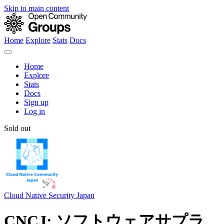
Skip to main content
Home
Explore
Stats
Docs
Home
Explore
Stats
Docs
Sign up
Log in
Sold out
Cloud Native Security Japan
CNCJ: ソフトウェアサプラ