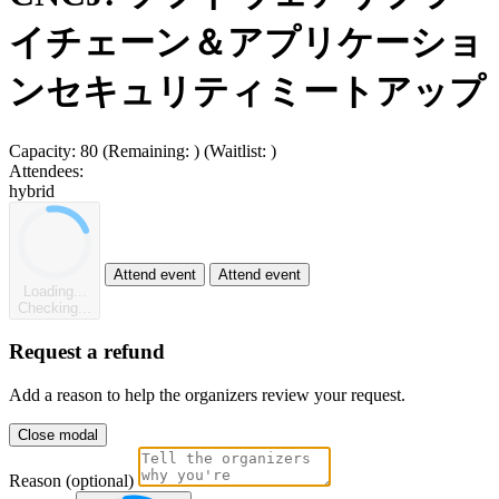
イチェーン＆アプリケーショ
ンセキュリティミートアップ
Capacity:
80
(Remaining:
)
(Waitlist:
)
Attendees:
hybrid
Attend event
Attend event
Loading...
Checking...
Request a refund
Add a reason to help the organizers review your request.
Close modal
Reason (optional)