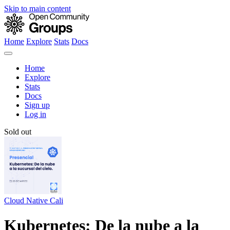
Skip to main content
Home
Explore
Stats
Docs
Home
Explore
Stats
Docs
Sign up
Log in
Sold out
Cloud Native Cali
Kubernetes: De la nube a la