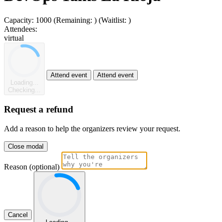
Capacity:
1000
(Remaining:
)
(Waitlist:
)
Attendees:
virtual
Attend event
Attend event
Loading...
Checking...
Request a refund
Add a reason to help the organizers review your request.
Close modal
Reason (optional)
Cancel