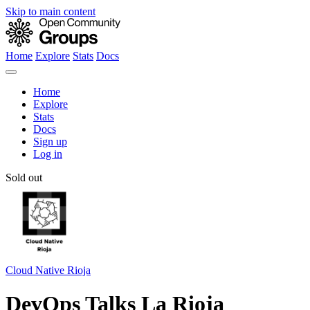
Skip to main content
Home
Explore
Stats
Docs
Home
Explore
Stats
Docs
Sign up
Log in
Sold out
Cloud Native Rioja
DevOps Talks La Rioja