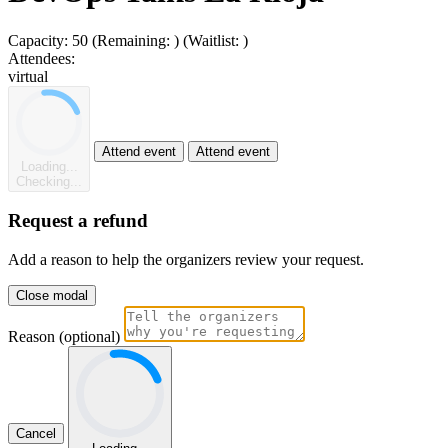
Capacity:
50
(Remaining:
)
(Waitlist:
)
Attendees:
virtual
Attend event
Attend event
Loading...
Checking...
Request a refund
Add a reason to help the organizers review your request.
Close modal
Reason (optional)
Cancel