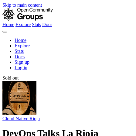
Skip to main content
Home
Explore
Stats
Docs
Home
Explore
Stats
Docs
Sign up
Log in
Sold out
Cloud Native Rioja
DevOps Talks La Rioja