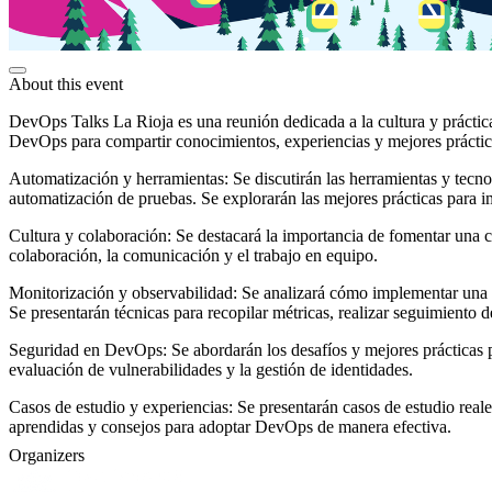
About this event
DevOps Talks La Rioja es una reunión dedicada a la cultura y práctica
DevOps para compartir conocimientos, experiencias y mejores práctica
Automatización y herramientas: Se discutirán las herramientas y tecno
automatización de pruebas. Se explorarán las mejores prácticas para i
Cultura y colaboración: Se destacará la importancia de fomentar una cu
colaboración, la comunicación y el trabajo en equipo.
Monitorización y observabilidad: Se analizará cómo implementar una in
Se presentarán técnicas para recopilar métricas, realizar seguimiento de
Seguridad en DevOps: Se abordarán los desafíos y mejores prácticas pa
evaluación de vulnerabilidades y la gestión de identidades.
Casos de estudio y experiencias: Se presentarán casos de estudio rea
aprendidas y consejos para adoptar DevOps de manera efectiva.
Organizers