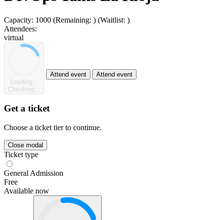
Capacity:
1000
(Remaining:
)
(Waitlist:
)
Attendees:
virtual
Attend event
Attend event
Loading...
Checking...
Get a ticket
Choose a ticket tier to continue.
Close modal
Ticket type
General Admission
Free
Available now