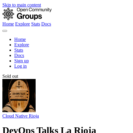
Skip to main content
Home
Explore
Stats
Docs
Home
Explore
Stats
Docs
Sign up
Log in
Sold out
Cloud Native Rioja
DevOps Talks La Rioja