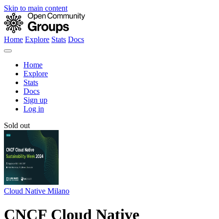
Skip to main content
Home
Explore
Stats
Docs
Home
Explore
Stats
Docs
Sign up
Log in
Sold out
Cloud Native Milano
CNCF Cloud Native