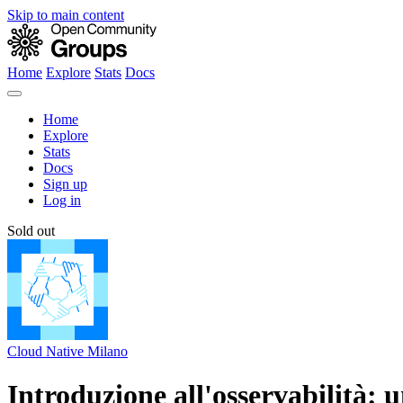
Skip to main content
Home
Explore
Stats
Docs
Home
Explore
Stats
Docs
Sign up
Log in
Sold out
Cloud Native Milano
Introduzione all'osservabilità