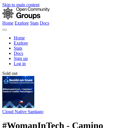
Skip to main content
Home
Explore
Stats
Docs
Home
Explore
Stats
Docs
Sign up
Log in
Sold out
Cloud Native Santiago
#WomanInTech - Camino