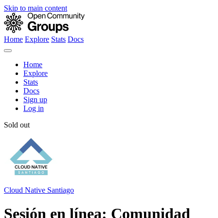
Skip to main content
Home
Explore
Stats
Docs
Home
Explore
Stats
Docs
Sign up
Log in
Sold out
Cloud Native Santiago
Sesión en línea: Comunidad