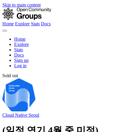
Skip to main content
Home
Explore
Stats
Docs
Home
Explore
Stats
Docs
Sign up
Log in
Sold out
Cloud Native Seoul
(일정 연기 4월 중 미정)