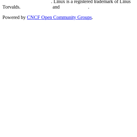
Trademark Usage page
. Linux is a registered trademark of Linus
Torvalds.
Privacy Policy
and
Terms of Use
.
Powered by
CNCF Open Community Groups
.