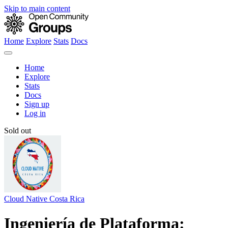
Skip to main content
Home
Explore
Stats
Docs
Home
Explore
Stats
Docs
Sign up
Log in
Sold out
Cloud Native Costa Rica
Ingeniería de Plataforma: