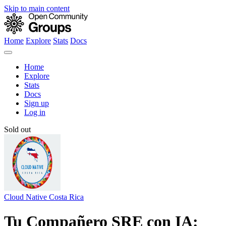
Skip to main content
Home
Explore
Stats
Docs
Home
Explore
Stats
Docs
Sign up
Log in
Sold out
Cloud Native Costa Rica
Tu Compañero SRE con IA: