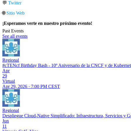
💬
Twitter
🌐
Sitio Web
¡Esperamos verte en nuestro próximo evento!
Past Events
See all events
Regional
#cTENcf Birthday Bash - 10º Aniversario de la CNCF y de Kubernete
Apr
29
Virtual
Apr 29, 2026 · 7:00 PM CEST
Regional
Despliegue Cloud-Native Simplificado: Infraestructura, Servicios y 
Jun
11