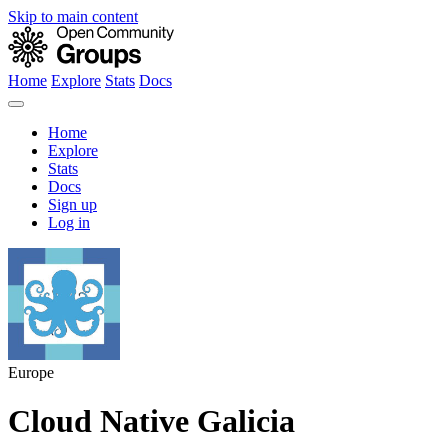
Skip to main content
Home
Explore
Stats
Docs
Home
Explore
Stats
Docs
Sign up
Log in
Europe
Cloud Native Galicia