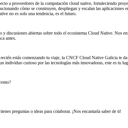
to a proveedores de la computación cloud native, fortaleciendo proyect
evolucionando cómo se construyen, despliegan y escalan las aplicacione
ative no es solo una tendencia, es el futuro.
 y discusiones abiertas sobre todo el ecosistema Cloud Native. Nos e
ca antes.
recién estás comenzando tu viaje, la CNCF Cloud Native Galicia te da l
un individuo curioso por las tecnologías más innovadoras, este es tu lu
vento?
ienes preguntas o ideas para colaborar. ¡Nos encantaría saber de ti!