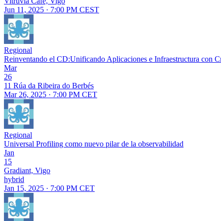
Vitruvia Café, Vigo
Jun 11, 2025 · 7:00 PM CEST
Regional
Reinventando el CD:Unificando Aplicaciones e Infraestructura con C
Mar
26
11 Rúa da Ribeira do Berbés
Mar 26, 2025 · 7:00 PM CET
Regional
Universal Profiling como nuevo pilar de la observabilidad
Jan
15
Gradiant, Vigo
hybrid
Jan 15, 2025 · 7:00 PM CET