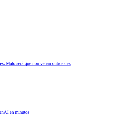
s: Malo será que non veñan outros dez
GenAI en minutos