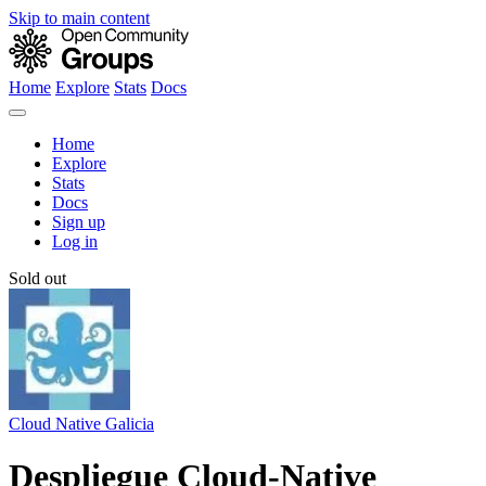
Skip to main content
Home
Explore
Stats
Docs
Home
Explore
Stats
Docs
Sign up
Log in
Sold out
Cloud Native Galicia
Despliegue Cloud-Native